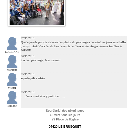
07/11/2018
Quelle joie de pouvoir visionner les photos du pèlerinage à Lourdes!; toujours aussi belles
;on s'y croirait! Cela fait du bien de revoir des lieux et des visages devenus familiers A
2019??!!
LUCIENNE
06/11/2018
tres bon pèlerinage , bon souvenir
Monique
05/11/2018
superbe pélé a refaire
Michel
05/11/2018
.....J'aurais tant aimé y participer.......
Simone
Secrétariat des pèlerinages
Ouvert tous les jours
29 Place de l'Eglise
04420 LE BRUSQUET