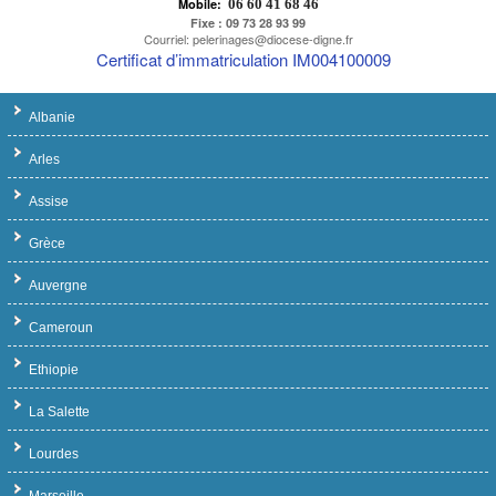
Mobile:
06 60 41 68 46
Fixe
: 09 73 28 93 99
Courriel: pelerinages@diocese-digne.fr
Certificat d’immatriculation IM004100009
Albanie
Arles
Assise
Grèce
Auvergne
Cameroun
Ethiopie
La Salette
Lourdes