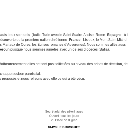
uts lieux spirituels (
Italie
: Turin avec le Saint Suaire-Assise- Rome-
Espagne
: à 
découverte de la première nation chrétienne-
France
: Lisieux, le Mont Saint Michel
aires Mariaux de Corse, les Eglises romanes d’Auvergnes). Nous sommes allés aussi 
eroun
puisque nous sommes jumelés avec un de ses diocèces (Bafia),
 Malheureusement elles ne sont pas sollicitées au niveau des prises de décision, de 
 chaque secteur paroissial.
 proposés et nous relisons avec elle ce qui a été vécu.
Secrétariat des pèlerinages
Ouvert tous les jours
29 Place de l'Eglise
04420 LE BRUSQUET