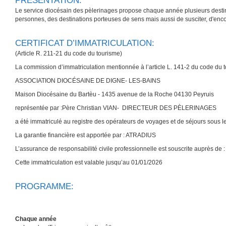
PRESENTATION:
Le service diocésain des pèlerinages propose chaque année plusieurs destina
personnes, des destinations porteuses de sens mais aussi de susciter, d'enc
CERTIFICAT D’IMMATRICULATION:
(Article R. 211-21 du code du tourisme)
La commission d’immatriculation mentionnée à l’article L. 141-2 du code du to
ASSOCIATION DIOCÉSAINE DE DIGNE- LES-BAINS
Maison Diocésaine du Bartèu - 1435 avenue de la Roche 04130 Peyruis
représentée par :Père Christian VIAN- DIRECTEUR DES PÈLERINAGES
a été immatriculé au registre des opérateurs de voyages et de séjours sous 
La garantie financière est apportée par : ATRADIUS
L’assurance de responsabilité civile professionnelle est souscrite a
Cette immatriculation est valable jusqu’au 01/01/2026
PROGRAMME:
Chaque année