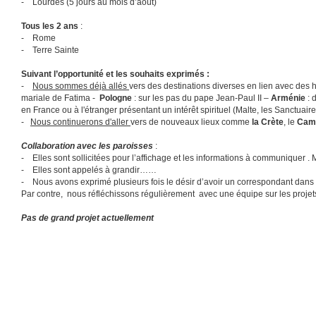
- Lourdes (5 jours au mois d’août)
Tous les 2 ans
:
- Rome
- Terre Sainte
Suivant l’opportunité et les souhaits exprimés :
-
Nous sommes déjà allés
vers des destinations diverses en lien avec des ha
mariale de Fatima -
Pologne
: sur les pas du pape Jean-Paul II –
Arménie
: 
en France ou à l'étranger présentant un intérêt spirituel (Malte, les Sanctu
-
Nous continuerons d'aller
vers de nouveaux lieux comme
la Crète
, le
Cam
Collaboration avec les paroisses
:
- Elles sont sollicitées pour l’affichage et les informations à communiquer .
- Elles sont appelés à grandir……
- Nous avons exprimé plusieurs fois le désir d’avoir un correspondant dans
Par contre, nous réfléchissons régulièrement avec une équipe sur les projets
Pas de grand projet actuellement