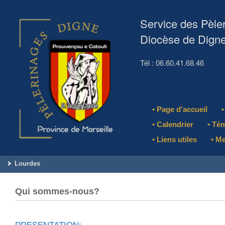
Service des Pèle
Diocèse de Dign
Tél : 06.60.41.68.46
• Page d'accueil
• Calendrier
• Té
• Liens utiles
• M
Lourdes
Qui sommes-nous?