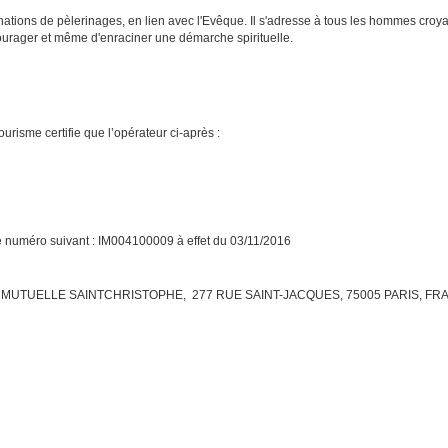
tions de pèlerinages, en lien avec l'Evêque. Il s'adresse à tous les hommes croy
ourager et même d'enraciner une démarche spirituelle.
urisme certifie que l’opérateur ci-après :
le numéro suivant : IM004100009 à effet du 03/11/2016
uprès de : MUTUELLE SAINTCHRISTOPHE, 277 RUE SAINT-JACQUES, 75005 PARIS, F