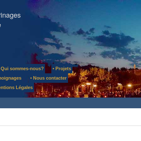
rinages
e
• Qui sommes-nous?
• Projets
moignages
• Nous contacter
entions Légales