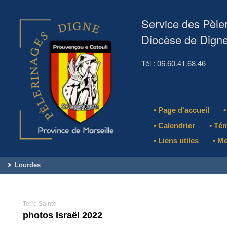
Service des Pèle
Diocèse de Dign
Tél : 06.60.41.68.46
• Page d'accueil
• Calendrier
• Té
• Liens utiles
• M
Lourdes
Terre Sainte
photos Israël 2022