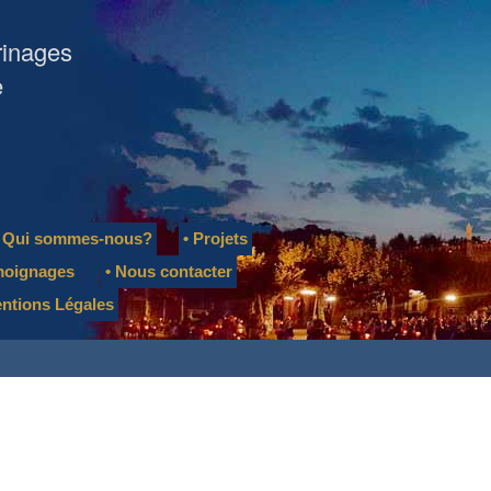
rinages
e
• Qui sommes-nous?
• Projets
moignages
• Nous contacter
entions Légales